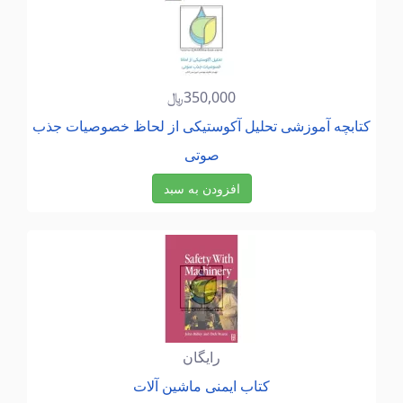
350,000﷼
كتابچه آموزشی تحلیل آكوستیكی از لحاظ خصوصیات جذب
صوتی
افزودن به سبد
رایگان
كتاب ایمنی ماشین آلات