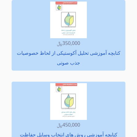
350,000﷼
كتابچه آموزشی تحلیل آكوستیكی از لحاظ خصوصیات
جذب صوتی
450,000﷼
كتابچه آموزشی روش های انتخاب وسایل حفاظت