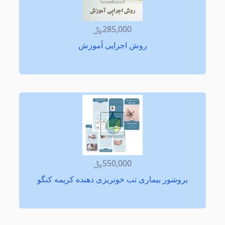
285,000﷼
روش اجرایی آموزش
550,000﷼
بروشور بیماری تب خونریزی دهنده کریمه کنگو