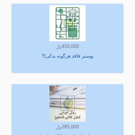
450,000﷼
پوستر فاقد هرگونه یدكی!!!
285,000﷼