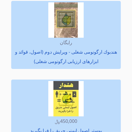
رایگان
هندبوك ارگونومی شغلی - ویرایش دوم (اصول، قوائد و
ابزارهای ارزیابی ارگونومی شغلی)
450,000﷼
پوستر اصول ایمنی حریق را فرا بگيريد