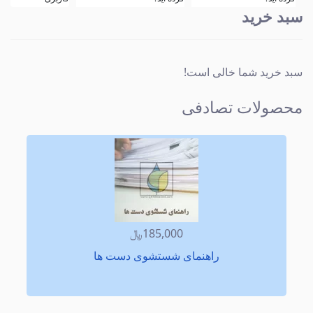
سبد خرید
سبد خرید شما خالی است!
محصولات تصادفی
185,000﷼
راهنمای شستشوی دست ها