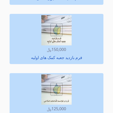
150,000﷼
فرم بازدید جعبه کمک های اولیه
125,000﷼