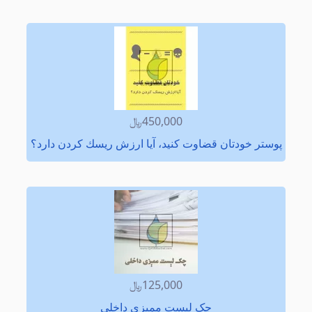
450,000﷼
پوستر خودتان قضاوت كنید، آیا ارزش ریسك كردن دارد؟
125,000﷼
چک لیست ممیزی داخلی