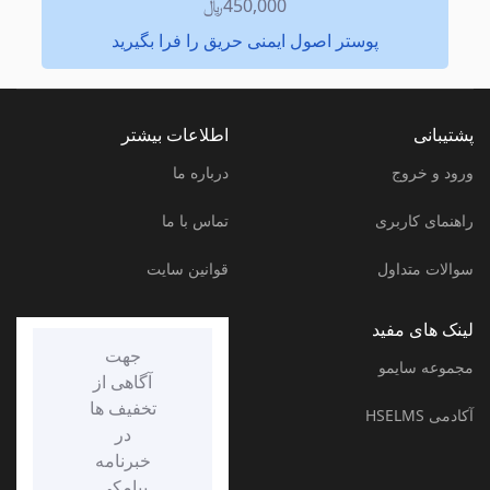
450,000﷼
پوستر اصول ایمنی حریق را فرا بگيريد
پشتیبانی
اطلاعات بیشتر
ورود و خروج
درباره ما
راهنمای کاربری
تماس با ما
سوالات متداول
قوانین سایت
لینک های مفید
جهت
مجموعه سایمو
آگاهی از
تخفیف ها
آکادمی HSELMS
در
خبرنامه
پیامکی