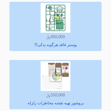
450,000﷼
پوستر فاقد هرگونه یدكی!!!
550,000﷼
بروشور تهیه نقشه مخاطرات زلزله