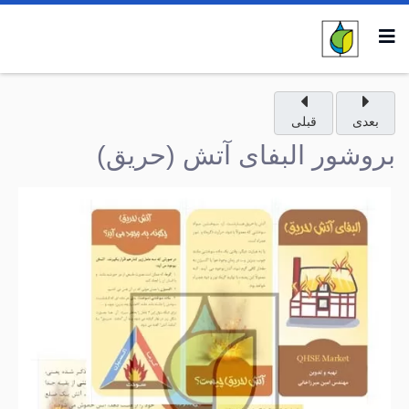
بعدی
قبلی
بروشور البفای آتش (حریق)