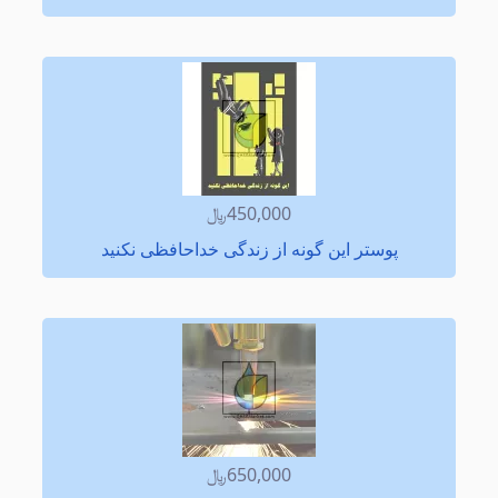
450,000﷼
پوستر این گونه از زندگی خداحافظی نكنید
650,000﷼