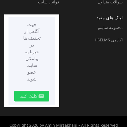
سوالات متداول
قوانین سایت
لینک های مفید
جهت
مجموعه سایمو
آگاهی از
تخفیف ها
آکادمی HSELMS
در
خبرنامه
پیامکی
سایت
عضو
شوید
کلیک کنید
Copyright 2026 by
Amin Mirzakhani
- All Rights Reserved