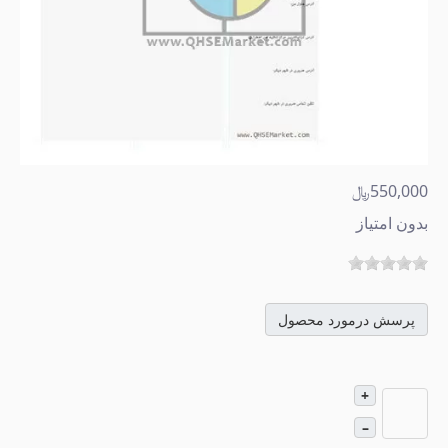
550,000﷼
بدون امتیاز
پرسش درمورد محصول
+
–