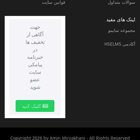
سوالات متداول
قوانین سایت
لینک های مفید
جهت
مجموعه سایمو
آگاهی از
تخفیف ها
آکادمی HSELMS
در
خبرنامه
پیامکی
سایت
عضو
شوید
کلیک کنید
Copyright 2026 by
Amin Mirzakhani
- All Rights Reserved