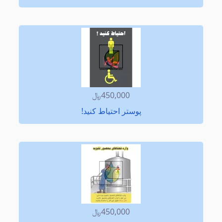
450,000﷼
پوستر احتیاط كنید!
450,000﷼