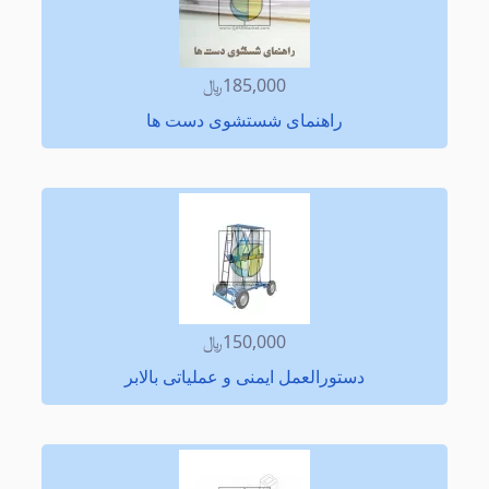
185,000﷼
راهنمای شستشوی دست ها
150,000﷼
دستورالعمل ایمنی و عملیاتی بالابر