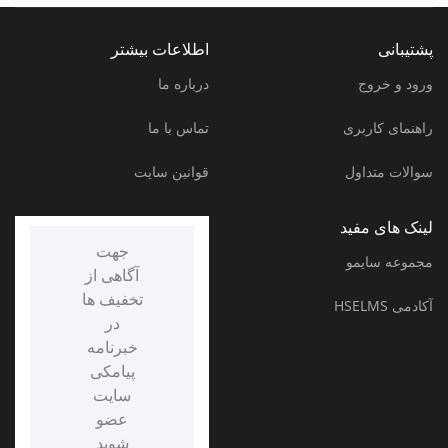
پشتیبانی
اطلاعات بیشتر
ورود و خروج
درباره ما
راهنمای کاربری
تماس با ما
سوالات متداول
قوانین سایت
لینک های مفید
جهت
مجموعه سایمو
آگاهی از
تخفیف ها
آکادمی HSELMS
در
خبرنامه
پیامکی
سایت
عضو
شوید