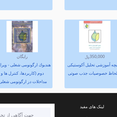
350,000﷼
رایگان
بچه آموزشی تحلیل آكوستیكی
هندبوك ارگونومی شغلی - ویر
لحاظ خصوصیات جذب صوتی
دوم (كاربردها، كنترل ها و
مداخلات در ارگونومی شغلی
لینک های مفید
جهت آگاهی از تخف