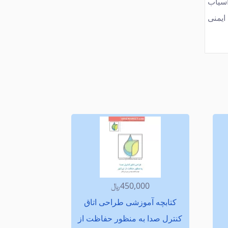
آسیاب
ایمنی
450,000﷼
كتابچه آموزشی طراحی اتاق
كنترل صدا به منظور حفاظت از