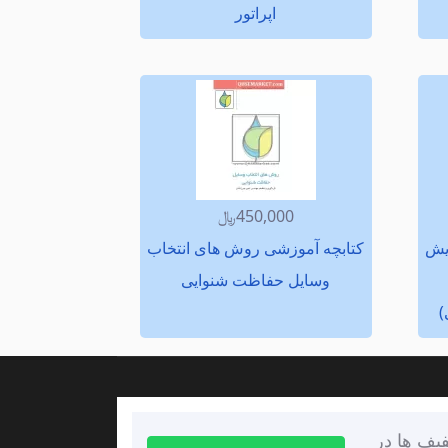
اپراتور
450,000﷼
ایش
كتابچه آموزشی روش های انتخاب
وسایل حفاظت شنوایی
)
یف ها در