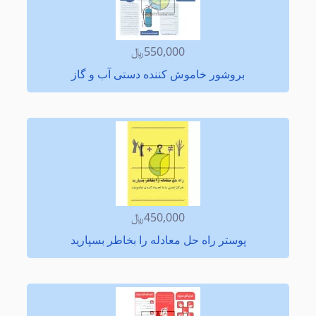
550,000﷼
بروشور خاموش کننده دستی آب و گاز
450,000﷼
پوستر راه حل معادله را بخاطر بسپارید