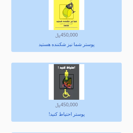
450,000﷼
پوستر شما نیز شكننده هستید
450,000﷼
پوستر احتیاط كنید!